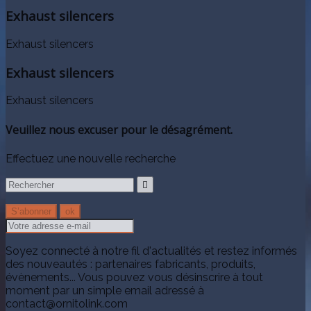
Exhaust silencers
Exhaust silencers
Exhaust silencers
Exhaust silencers
Veuillez nous excuser pour le désagrément.
Effectuez une nouvelle recherche

Soyez connecté à notre fil d'actualités et restez informés
des nouveautés : partenaires fabricants, produits,
évènements... Vous pouvez vous désinscrire à tout
moment par un simple email adressé à
contact@ornitolink.com