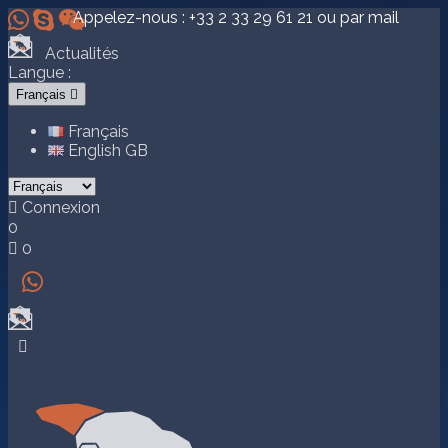



Appelez-nous :
+33 2 33 29 61 21
ou par mail
Actualités
Langue :
Français

Français
English GB

Connexion
0

0

