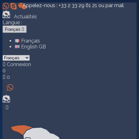



Appelez-nous :
+33 2 33 29 61 21
ou par mail
Actualités
Langue :
Français

Français
English GB

Connexion
0

0

