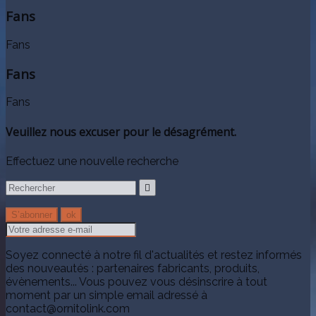
Fans
Fans
Fans
Fans
Veuillez nous excuser pour le désagrément.
Effectuez une nouvelle recherche

Soyez connecté à notre fil d'actualités et restez informés
des nouveautés : partenaires fabricants, produits,
évènements... Vous pouvez vous désinscrire à tout
moment par un simple email adressé à
contact@ornitolink.com