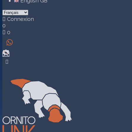
English GB

Connexion
0

0

