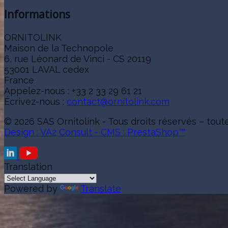
Informations
ORNITOLINK
Maison de la Technopole
6, rue Léonard de Vinci - CS 20119
53001 LAVAL cedex
France
Appelez-nous :
+33 2 33 29 61 21
Écrivez-nous :
contact@ornitolink.com
© 2026 SAS Ornitolink - Tous droits réservés – tout
Design : VA2 Consult - CMS : PrestaShop™
Translation
Powered by
Translate