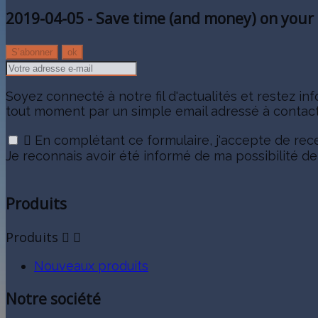
2019-04-05 - Save time (and money) on your
Soyez connecté à notre fil d'actualités et restez i
tout moment par un simple email adressé à contac

En complétant ce formulaire, j'accepte de recev
Je reconnais avoir été informé de ma possibilité d
Produits
Produits


Nouveaux produits
Notre société