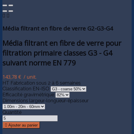


Média filtrant en fibre de verre G2-G3-G4
Média filtrant en fibre de verre pour
filtration primaire classes G3 - G4
suivant norme EN 779
143,78 €
/ unit.
HT
Fabrication sous 2 à 6 semaines
Classification EN-ISO
Efficacité gravimétrique
Dimensions largeur-longueur-épaisseur
Quantité

Ajouter au panier