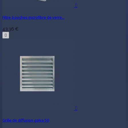

Filtre à poches microfibre de verre...
43,36 €


Grille de diffusion galva 50