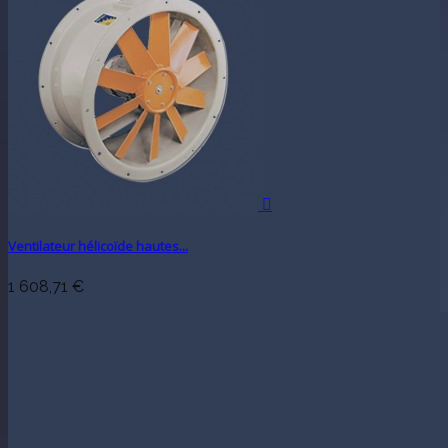

Ventilateur hélicoïde hautes...
1 608,71 €