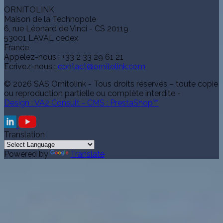
ORNITOLINK
Maison de la Technopole
6, rue Léonard de Vinci - CS 20119
53001 LAVAL cedex
France
Appelez-nous :
+33 2 33 29 61 21
Écrivez-nous :
contact@ornitolink.com
© 2026 SAS Ornitolink - Tous droits réservés – toute copie
ou reproduction partielle ou complète interdite -
Design : VA2 Consult - CMS : PrestaShop™
Translation
Powered by
Translate