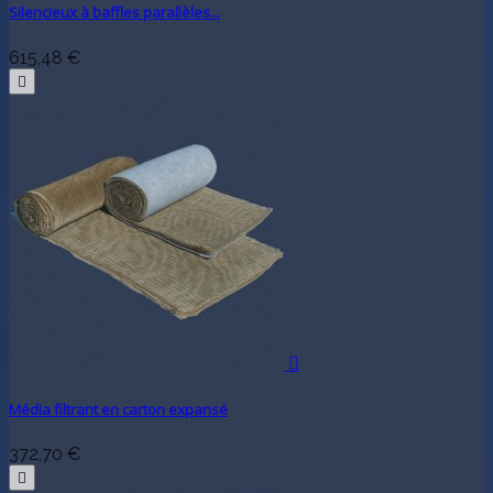
Silencieux à baffles parallèles...
615,48 €


Média filtrant en carton expansé
372,70 €
