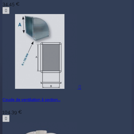
34,45 €


Coude de ventilation à section...
104,39 €
