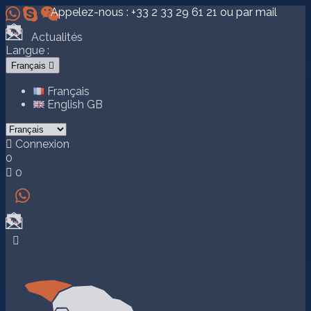



Appelez-nous :
+33 2 33 29 61 21
ou par mail
Actualités
Langue :
Français

Français
English GB

Connexion
0

0

