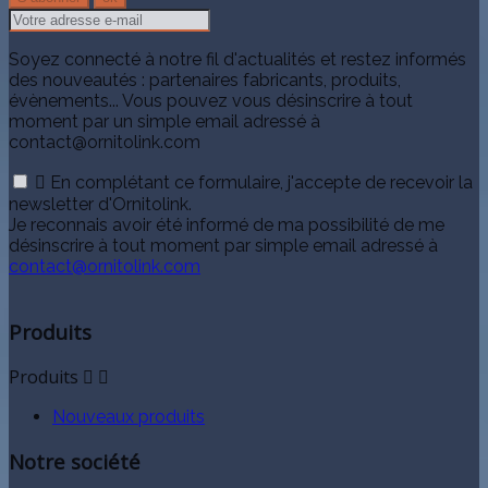
Soyez connecté à notre fil d'actualités et restez informés
des nouveautés : partenaires fabricants, produits,
évènements... Vous pouvez vous désinscrire à tout
moment par un simple email adressé à
contact@ornitolink.com

En complétant ce formulaire, j'accepte de recevoir la
newsletter d'Ornitolink.
Je reconnais avoir été informé de ma possibilité de me
désinscrire à tout moment par simple email adressé à
contact@ornitolink.com
Produits
Produits


Nouveaux produits
Notre société