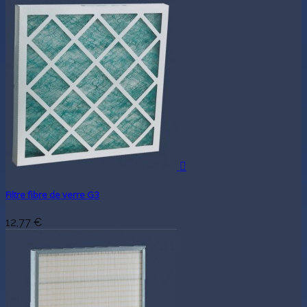

Filtre fibre de verre G3
12,77 €