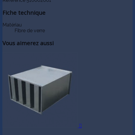
Référence
510002001
Fiche technique
Matériau
Fibre de verre
Vous aimerez aussi
