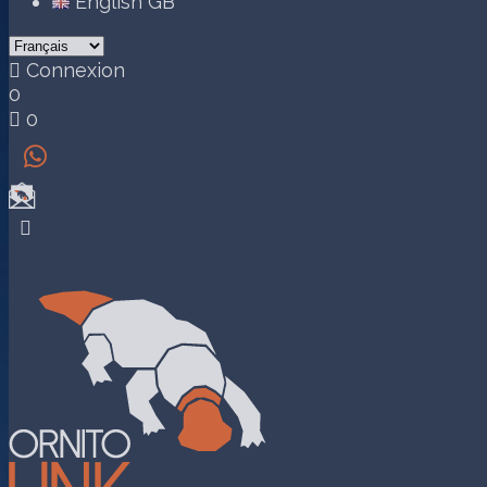
English GB

Connexion
0

0

