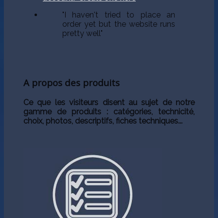
"I haven't tried to place an
order yet but the website runs
pretty well"
A propos des produits
Ce que les visiteurs disent au sujet de notre
gamme de produits : catégories, technicité,
choix, photos, descriptifs, fiches techniques...