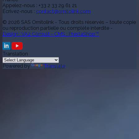
Appelez-nous :
+33 2 33 29 61 21
Écrivez-nous :
contact@ornitolink.com
© 2026 SAS Ornitolink - Tous droits réservés – toute copie
ou reproduction partielle ou complète interdite -
Design : VA2 Consult - CMS : PrestaShop™
Translation
Powered by
Translate