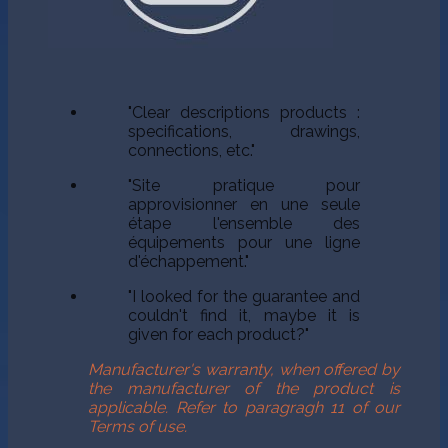
"Clear descriptions products :
specifications, drawings,
connections, etc."
"Site pratique pour
approvisionner en une seule
étape l'ensemble des
équipements pour une ligne
d'échappement."
"I looked for the guarantee and
couldn't find it, maybe it is
given for each product?"
Manufacturer's warranty, when offered by
the manufacturer of the product is
applicable. Refer to paragragh 11 of our
Terms of use.