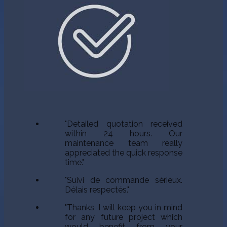
"Detailed quotation received
within 24 hours. Our
maintenance team really
appreciated the quick response
time."
"Suivi de commande sérieux.
Délais respectés."
"Thanks, I will keep you in mind
for any future project which
would benefit from your