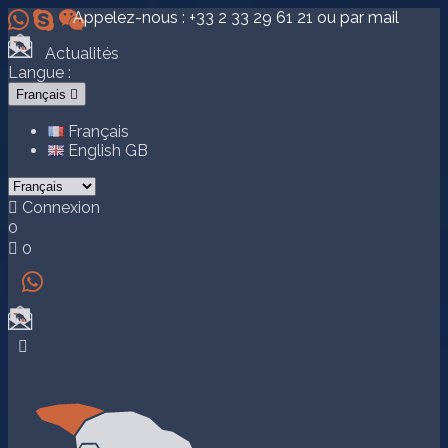



Appelez-nous :
+33 2 33 29 61 21
ou par mail
Actualités
Langue :
Français

Français
English GB

Connexion
0

0

