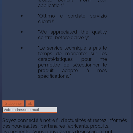
application."
"Ottimo e cordiale servizio
clienti !"
"We appreciated the quality
control before delivery."
"Le service technique a pris le
temps de m'orienter sur les
caractéristiques pour me
permettre de sélectionner le
produit adapté à mes
spécifications. "
Soyez connecté à notre fil d'actualités et restez informés
des nouveautés : partenaires fabricants, produits,
évènements... Vous pouvez vous désinscrire à tout